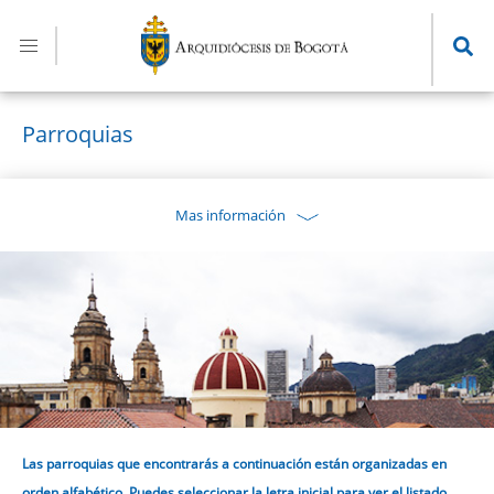
Pasar
al
contenido
principal
Parroquias
Mas información
Las parroquias que encontrarás a continuación están organizadas en
orden alfabético. Puedes seleccionar la letra inicial para ver el listado