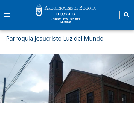
Pasar
al
PARROQUIA
contenido
JESUCRISTO LUZ DEL
MUNDO
principal
Parroquia Jesucristo Luz del Mundo