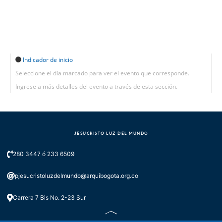
Indicador de inicio
Seleccione el día marcado para ver el evento que corresponde.
Ingrese a más detalles del evento a través de esta sección.
JESUCRISTO LUZ DEL MUNDO
280 3447 ó 233 6509
pjesucristoluzdelmundo@arquibogota.org.co
Carrera 7 Bis No. 2-23 Sur