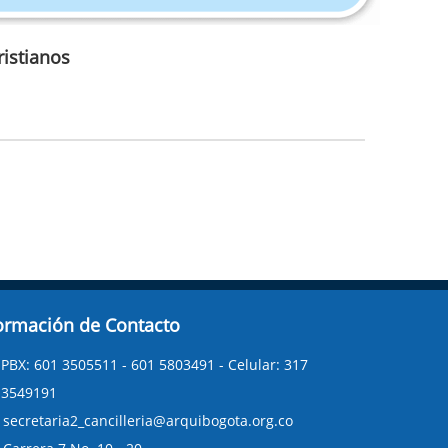
ristianos
ormación de Contacto
PBX: 601 3505511 - 601 5803491 - Celular: 317
3549191
secretaria2_cancilleria@arquibogota.org.co