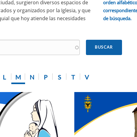
 ciudad, surgieron diversos espacios de
orden alfabético.
ados y organizados por la Iglesia, y que
correspondiente
quial que hoy atiende las necesidades
de búsqueda.
L
M
N
P
S
T
V