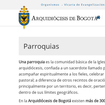
SUB
Pasar
Organismos
Vicaría de Evangelización
MENU
al
ARCHDIOCESE
contenido
principal
Parroquias
Una parroquia
es la comunidad básica de la Igles
arquidiócesis, confiada a un sacerdote llamado p
acompañar espiritualmente a los fieles, celebrar
pastoral; a diferencia de otros recintos de oraci
principalmente por un territorio, es decir, perten
dentro de sus límites geográficos.
En la
Arquidiócesis de Bogotá
existen
más de 300