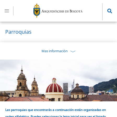
Pasar
al
contenido
principal
Parroquias
Mas información
Las parroquias que encontrarás a continuación están organizadas en
orden alfabético. Puedes seleccionar la letra inicial para ver el listado